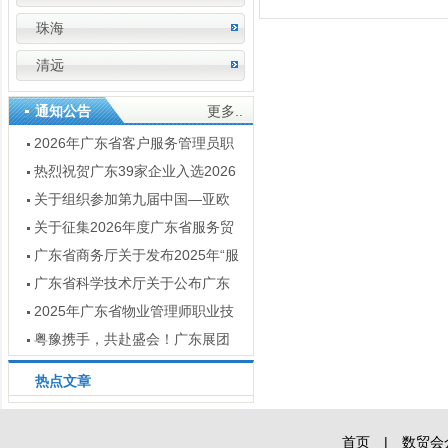
珠海
清远
通知公告
更多..
2026年广东省客户服务管理员职
业技能竞赛通知
热烈祝贺广东39家企业入选2026
数字服务暨服务外包领军企业
关于组织参加第九届中国—亚欧
博览会广东经贸代表团的通知
关于征集2026年度广东省服务贸
易创新案例的通知
广东省商务厅关于发布2025年“服
贸全球”重点展会目录的通知
广东省科学技术厅关于公布广东
省2025年技术先进型服务企业名单
2025年广东省物业管理师职业技
的通知
能竞赛结果公示
粤豫携手，共赴盛会！广东展团
亮点抢先看 —— 第十五届河南投洽
热点文章
会即将启幕
首页
|
数贸会