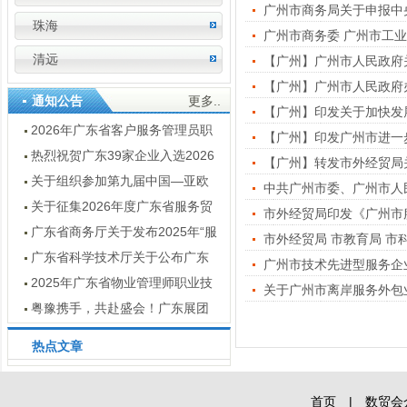
广州市商务局关于申报中
珠海
清远
【广州】广州市人民政府
【广州】广州市人民政府
通知公告
更多..
【广州】印发关于加快发展
2026年广东省客户服务管理员职
【广州】印发广州市进一步扶
业技能竞赛通知
热烈祝贺广东39家企业入选2026
【广州】转发市外经贸局关
数字服务暨服务外包领军企业
关于组织参加第九届中国—亚欧
中共广州市委、广州市人民
博览会广东经贸代表团的通知
关于征集2026年度广东省服务贸
市外经贸局印发《广州市服
易创新案例的通知
广东省商务厅关于发布2025年“服
贸全球”重点展会目录的通知
广东省科学技术厅关于公布广东
广州市技术先进型服务企
省2025年技术先进型服务企业名单
2025年广东省物业管理师职业技
关于广州市离岸服务外包业务
的通知
能竞赛结果公示
粤豫携手，共赴盛会！广东展团
亮点抢先看 —— 第十五届河南投洽
热点文章
会即将启幕
首页
|
数贸会