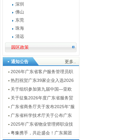
深圳
佛山
东莞
珠海
清远
园区政策
通知公告
更多..
2026年广东省客户服务管理员职
业技能竞赛通知
热烈祝贺广东39家企业入选2026
数字服务暨服务外包领军企业
关于组织参加第九届中国—亚欧
博览会广东经贸代表团的通知
关于征集2026年度广东省服务贸
易创新案例的通知
广东省商务厅关于发布2025年“服
贸全球”重点展会目录的通知
广东省科学技术厅关于公布广东
省2025年技术先进型服务企业名单
2025年广东省物业管理师职业技
的通知
能竞赛结果公示
粤豫携手，共赴盛会！广东展团
亮点抢先看 —— 第十五届河南投洽