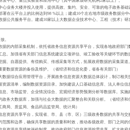
研发中心、重点实验室和应用中心（其中国家级研究机构2家以上）。
数据中心业务大楼并投入使用，提供高效、集约、安全、可靠的电子政务基
署在云平台上的比例达到98 %以上；建成10个左右地市级政务数据分
数据公共服务平台。建成10家以上大数据企业技术中心、工程（技术）研
开放。
数据的内部采集机制，依托省政务信息资源共享平台，实现各地政府部门
汇总。加强省有关部门信息系统建设立项评估、竣工验收等关键环节的数
挖掘、自愿提供、有偿购买、传感采集等方式，拓展政府数据的采集渠道
重要数据资源的备份及维护。（省经济和信息化委，省各有关部门）
大数据综合应用管理平台，开展政务信息资源大数据总体设计，制订相关
据资源清单，编制数据资源目录。加快建设人口基础信息库、法人单位信
信息、市场监管、企业情况综合、宏观经济形势预测分析等数据库。实施
的政务大数据库，加强与社会大数据的汇聚整合和关联分析。（省经济和
工商局、质监局、食品药品监管局、统计局）
信息资源共享平台，实现省、市、县（市、区）三级政务数据的共享与交
的范围和边界，确保共享数据的质量和时效，推动各级政府、部门之间的
信息资源共享绩效评价制度，推动政府部门信息资源按需共享。扩大政府