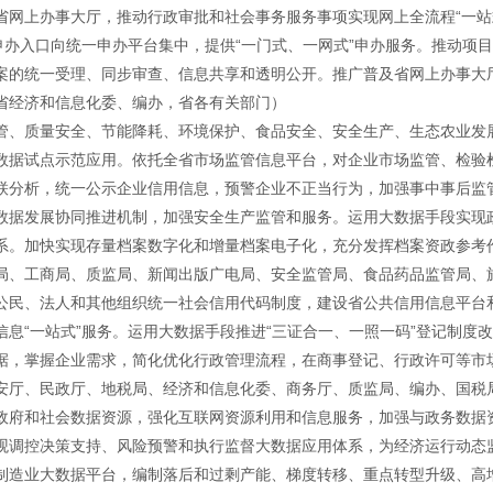
省网上办事大厅，推动行政审批和社会事务服务事项实现网上全流程“一站
申办入口向统一申办平台集中，提供“一门式、一网式”申办服务。推动项
案的统一受理、同步审查、信息共享和透明公开。推广普及省网上办事大
省经济和信息化委、编办，省各有关部门）
管、质量安全、节能降耗、环境保护、食品安全、安全生产、生态农业发
数据试点示范应用。依托全省市场监管信息平台，对企业市场监管、检验
联分析，统一公示企业信用信息，预警企业不正当行为，加强事中事后监
数据发展协同推进机制，加强安全生产监管和服务。运用大数据手段实现
系。加快实现存量档案数字化和增量档案电子化，充分发挥档案资政参考
局、工商局、质监局、新闻出版广电局、安全监管局、食品药品监管局、
公民、法人和其他组织统一社会信用代码制度，建设省公共信用信息平台和
息“一站式”服务。运用大数据手段推进“三证合一、一照一码”登记制度
据，掌握企业需求，简化优化行政管理流程，在商事登记、行政许可等市
安厅、民政厅、地税局、经济和信息化委、商务厅、质监局、编办、国税
政府和社会数据资源，强化互联网资源利用和信息服务，加强与政务数据
观调控决策支持、风险预警和执行监督大数据应用体系，为经济运行动态
制造业大数据平台，编制落后和过剩产能、梯度转移、重点转型升级、高