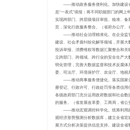
——推动政务服务便利化。加快建设
息“一表式”填报；将不同职能部门的网上
实现跨部门、跨层级项目审批、核准、备
页，深化行政服务整合。（省府办公厅、
——推动社会治理精准化。在企业监
建设、社会矛盾纠纷化解等领域，开展大
投诉举报、消费维权等数据汇聚整合和关
立跨部门、跨领域、跨行业的安全生产大
明化管理，完善大数据监督和技术反腐体
委、司法厅、环境保护厅、农业厅、地税
——推动商事服务便捷化。落实国家
册登记、行政许可、行政处罚等各类信用信
各级政府部门充分运用政府数据和社会数
的服务。（省发展改革委、工商局，省公
——推动宏观调控科学化。统筹利用
观经济形势预测分析数据库，建立全省宏
展方式分析决策提供信息支持。建设全省